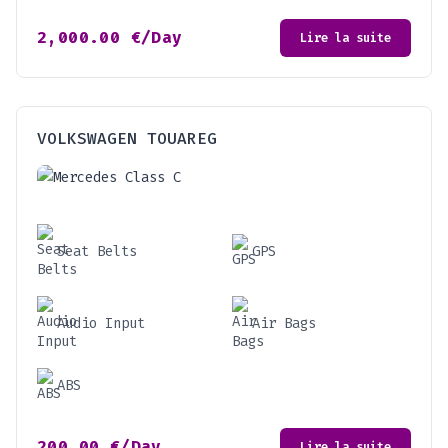
2,000.00
€
/Day
Lire la suite
VOLKSWAGEN TOUAREG
Seat Belts
GPS
Audio Input
Air Bags
ABS
200.00
€
/Day
Lire la suite