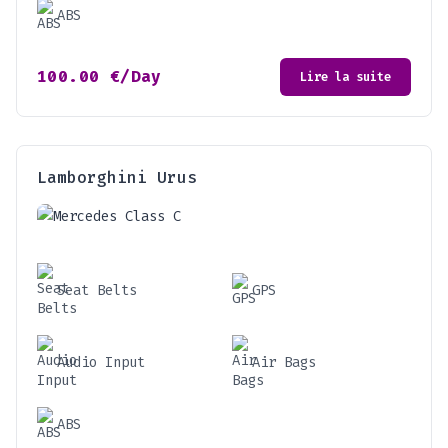
ABS
100.00
€
/Day
Lire la suite
Lamborghini Urus
Seat Belts
GPS
Audio Input
Air Bags
ABS