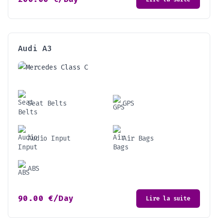
Audi A3
Seat Belts
GPS
Audio Input
Air Bags
ABS
90.00
€
/Day
Lire la suite